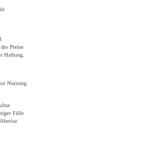
ür
d
der Preise
r Haftung.
zur Nutzung
ultur
iger Fälle
 Abreise