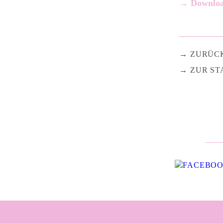
→ Downloa
ZURÜC
ZUR ST