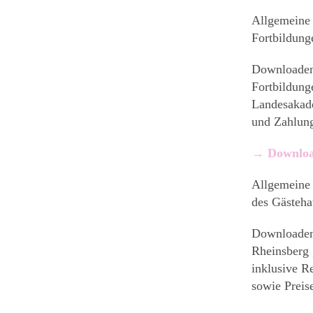
Allgemeine
Fortbildun
Downloaden
Fortbildung
Landesakade
und Zahlung
→ Downloa
Allgemeine
des Gästeha
Downloaden 
Rheinsberg 
inklusive R
sowie Preis