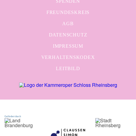
SPENDEN
FREUNDESKREIS
AGB
DATENSCHUTZ
IMPRESSUM
VERHALTENSKODEX
LEITBILD
Gefördert durch