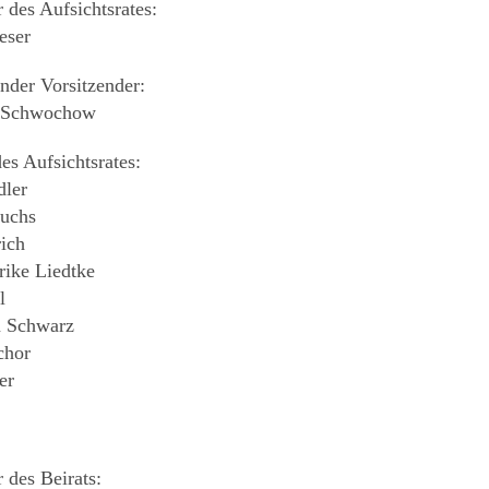
 des Aufsichtsrates:
eser
ender Vorsitzender:
i Schwochow
es Aufsichtsrates:
dler
Fuchs
ich
rike Liedtke
l
n Schwarz
chor
er
 des Beirats: