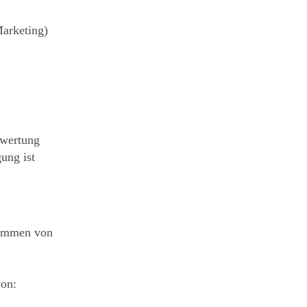
arketing)
rwertung
ung ist
ammen von
von: