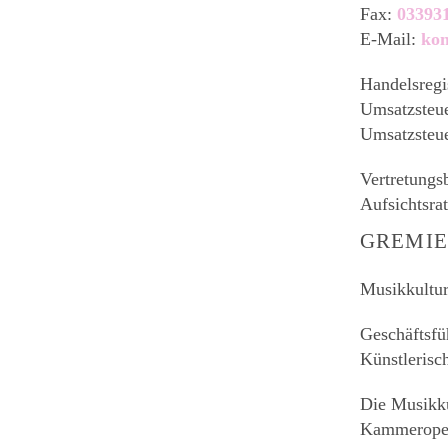
Fax:
03393
E-Mail:
kon
Handelsreg
Umsatzsteue
Umsatzsteu
Vertretungs
Aufsichtsra
GREMI
Musikkultu
Geschäftsfü
Künstlerisch
Die Musikku
Kammeroper