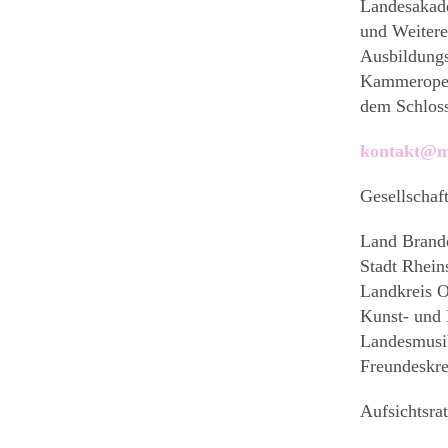
Landesakade
und Weitere
Ausbildungs
Kammeroper 
dem Schloss
kontakt@mu
Gesellschaf
Land Brand
Stadt Rhein
Landkreis O
Kunst- und 
Landesmusi
Freundeskre
Aufsichtsra