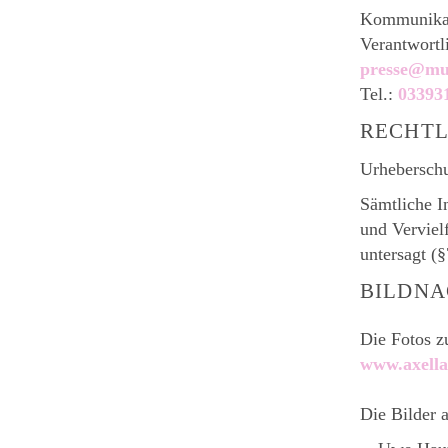
Kommunikat
Verantwortl
presse@mus
Tel.:
03393
RECHTL
Urhebersch
Sämtliche I
und Verviel
untersagt (
BILDNA
Die Fotos z
www.axella
Die Bilder 