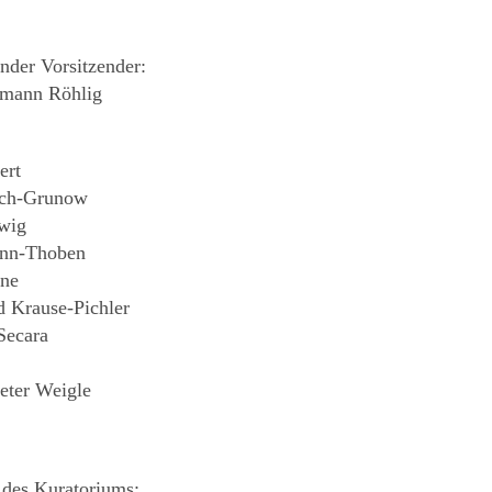
ender Vorsitzender:
emann Röhlig
ert
lsch-Grunow
lwig
nn-Thoben
ene
d Krause-Pichler
Secara
t
Peter Weigle
 des Kuratoriums: