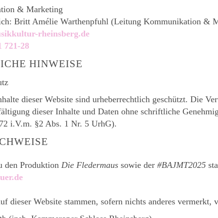
ion & Marketing
ich: Britt Amélie Warthenpfuhl (Leitung Kommunikation & M
ikkultur-rheinsberg.de
1 721-28
ICHE HINWEISE
utz
nhalte dieser Website sind urheberrechtlich geschützt. Die Ve
fältigung dieser Inhalte und Daten ohne schriftliche Genehmig
§72 i.V.m. §2 Abs. 1 Nr. 5 UrhG).
CHWEISE
u den Produktion
Die Fledermaus
sowie der
#BAJMT2025
st
uer.de
auf dieser Website stammen, sofern nichts anderes vermerkt, 