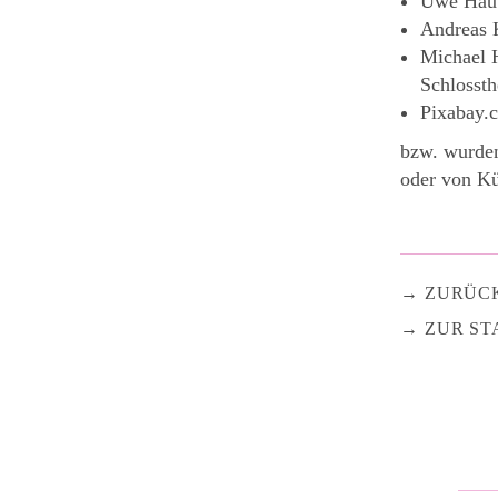
Uwe Haut
Andreas 
Michael 
Schlossth
Pixabay.
bzw. wurden
oder von Kü
ZURÜC
ZUR ST