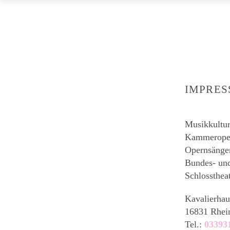
IMPRE
Musikkultu
Kammeroper 
Opernsänge
Bundes- un
Schlossthea
Kavalierhau
16831 Rhei
Tel.:
03393