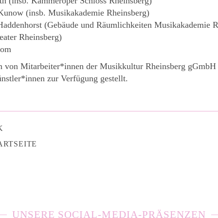
h (insb. Kammeroper Schloss Rheinsberg)
Kunow (insb. Musikakademie Rheinsberg)
Haddenhorst (Gebäude und Räumlichkeiten Musikakademie R
eater Rheinsberg)
com
 von Mitarbeiter*innen der Musikkultur Rheinsberg gGmbH f
nstler*innen zur Verfügung gestellt.
K
ARTSEITE
UNSERE SOCIAL-MEDIA-PRÄSENZEN