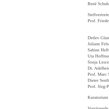
René Schuh
Stellvertret
Prof. Fried
Detlev Glan
Juliane Fe
Sabine Hel
Uta Hoffma
Sonja Lesc
Dr. Adelhei
Prof. Marc 
Dieter Senf
Prof. Jörg-
Kuratorium
Vorsitzende