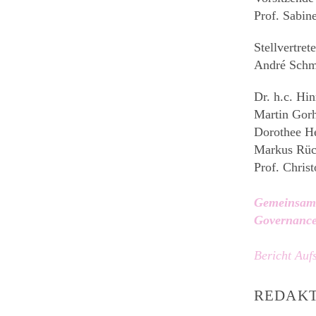
Prof. Sabin
Stellvertret
André Schm
Dr. h.c. Hi
Martin Gorh
Dorothee H
Markus Rü
Prof. Chris
Gemeinsame
Governance
Bericht Auf
REDAKT