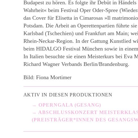
Budapest zu hören. Es folgte ihr Debüt in Händel
Wahrheit« beim Festival Oper Oder-Spree (Wiede
das Cover für Elisetta in Cimarosas »Il matrimoni
Potsdam. Die Arbeit an Operettenpartien führte sie
Karlsbad (Tschechien) und Frankfurt am Main; wei
Rhein-Neckar-Region. In der Gattung Kunstlied wir
beim HIDALGO Festival München sowie in einem 
In Italien besuchte sie einen Meisterkurs bei Eva M
Richard Wagner Verbands Berlin/Brandenburg.
Bild: Fiona Mortimer
AKTIV IN DIESEN PRODUKTIONEN
OPERNGALA (GESANG)
ABSCHLUSSKONZERT MEISTERKLAS
(PREISTRÄGER*INNEN DES GESANGS