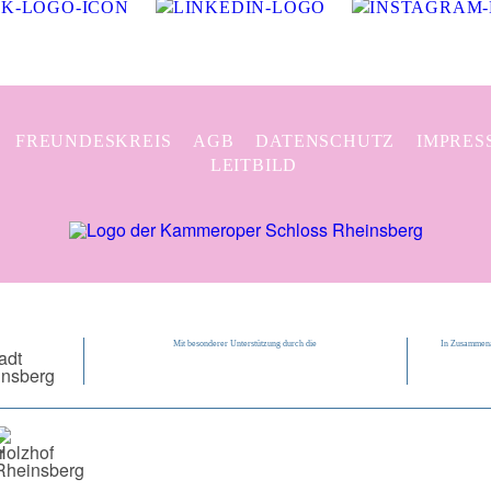
FREUNDESKREIS
AGB
DATENSCHUTZ
IMPRES
LEITBILD
Mit besonderer Unterstützung durch die
In Zusammena