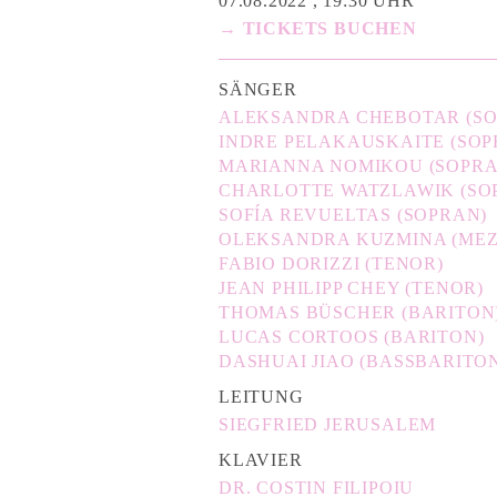
07.08.2022 , 19:30 UHR
→ TICKETS BUCHEN
SÄNGER
ALEKSANDRA CHEBOTAR (SO
INDRE PELAKAUSKAITE (SOP
MARIANNA NOMIKOU (SOPRA
CHARLOTTE WATZLAWIK (SO
SOFÍA REVUELTAS (SOPRAN)
OLEKSANDRA KUZMINA (ME
FABIO DORIZZI (TENOR)
JEAN PHILIPP CHEY (TENOR)
THOMAS BÜSCHER (BARITON
LUCAS CORTOOS (BARITON)
DASHUAI JIAO (BASSBARITO
LEITUNG
SIEGFRIED JERUSALEM
KLAVIER
DR. COSTIN FILIPOIU