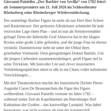
Giovanni Paisiellos „Der Barbier von Sevilla“ von 1782 feiert
als Sommerpremiere am 11. Juli 2026 im Schlosstheater
Rheinsberg seine Rheinsberger Wiederentdeckung.
Der umtriebige Barbier Figaro ist mehr als nur Herr über Schere
und Rasiermesser: Der gerissene Alleskönner schmiedet für jede
verzwickte Lage einen Plan – und ist nun als Heiratsvermittler
gefragt! Denn der liebestolle Graf Almaviva hat in der klugen
Rosina seine große Liebe gefunden, und die junge Frau ist ebenso
verzückt. Dummerweise steht sie unter der Obhut ihres
geierhaften Vormunds: Dem griesgrämigen Doktor Bartolo. Um
die jungen Liebenden zusammenzubringen, greift Figaro tief in
seine Trickkiste. Mit lustvoller List und clever inszenierten
Verkleidungsspielchen stürzt er alle in ein Chaos voller turbulenter
Verwicklungen…
Mit drei Theaterstücken machte der französische Dichter Pierre-
Augustin Caron De Beaumarchais die Figur des Figaro
weltberühmt. Giovanni Paisiello vertonte im Jahre 1782 –
während seiner Zeit als Kapellmeister am Petersburger Hof
Katharinas der Großen – das kurzweilige Lustspiel. Was dabei
herauskam, war nicht weniger als eine der kommerziell