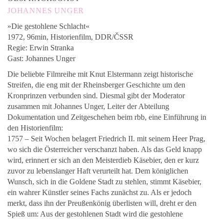
JOHANNES UNGER
»Die gestohlene Schlacht«
1972, 96min, Historienfilm, DDR/ČSSR
Regie: Erwin Stranka
Gast: Johannes Unger
Die beliebte Filmreihe mit Knut Elstermann zeigt historische
Streifen, die eng mit der Rheinsberger Geschichte um den
Kronprinzen verbunden sind. Diesmal gibt der Moderator
zusammen mit Johannes Unger, Leiter der Abteilung
Dokumentation und Zeitgeschehen beim rbb, eine Einführung in
den Historienfilm:
1757 – Seit Wochen belagert Friedrich II. mit seinem Heer Prag,
wo sich die Österreicher verschanzt haben. Als das Geld knapp
wird, erinnert er sich an den Meisterdieb Käsebier, den er kurz
zuvor zu lebenslanger Haft verurteilt hat. Dem königlichen
Wunsch, sich in die Goldene Stadt zu stehlen, stimmt Käsebier,
ein wahrer Künstler seines Fachs zunächst zu. Als er jedoch
merkt, dass ihn der Preußenkönig überlisten will, dreht er den
Spieß um: Aus der gestohlenen Stadt wird die gestohlene