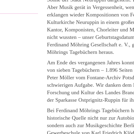
Aber Musik gerät in Vergessenheit, wen
erklangen wieder Kompositionen von F
Kulturkirche Neuruppin in einem große
Kantor, Komponisten, Chorleiter und 
nicht wussten – unser Geburtstagsdatum
Ferdinand Möhring Gesellschaft e. V.,
Möhrings Tagebüchern heraus.
Am Ende des vergangenen Jahres konnte
von sieben Tagebüchern – 1.896 Seiten
Peter Möller vom Fontane-Archiv Potsd
schwierigen Aufgabe. Wir danken dem M
Forschung und Kultur des Landes Brand
der Sparkasse Ostprignitz-Ruppin für ih
Bei Ferdinand Möhrings Tagebüchern ha
historische Quelle nicht nur zur Autob
sondern auch zur Musikgeschichte Berli
Gewerbeschule von Karl Friedrich Klöde