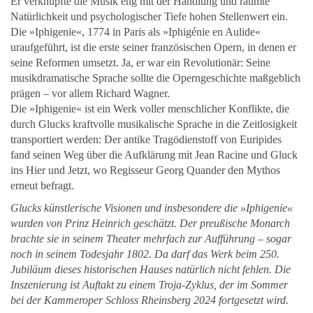
Er verknüpfte die Musik eng mit der Handlung und räumte
Natürlichkeit und psychologischer Tiefe hohen Stellenwert ein.
Die »Iphigenie«, 1774
in Paris als »Iphigénie en Aulide«
uraufgeführt, ist die erste seiner französischen Opern, in denen er
seine Reformen umsetzt. Ja, er war ein Revolutionär: Seine
musikdramatische Sprache sollte die Operngeschichte maßgeblich
prägen – vor allem Richard Wagner.
Die »Iphigenie« ist ein Werk voller menschlicher Konflikte, die
durch Glucks kraftvolle musikalische Sprache in die Zeitlosigkeit
transportiert werden: Der antike Tragödienstoff von Euripides
fand seinen Weg über die Aufklärung mit Jean Racine und Gluck
ins Hier und Jetzt, wo Regisseur Georg Quander den Mythos
erneut befragt.
Glucks künstlerische Visionen und insbesondere die
»Iphigenie«
wurden von Prinz Heinrich geschätzt. Der preußische Monarch
brachte sie in seinem Theater mehrfach zur Aufführung – sogar
noch in seinem Todesjahr 1802. Da darf das Werk beim 250.
Jubiläum dieses historischen Hauses natürlich nicht fehlen.
Die
Inszenierung ist Auftakt zu einem Troja-Zyklus, der im Sommer
bei der Kammeroper Schloss Rheinsberg 2024 fortgesetzt wird.