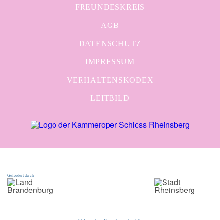
FREUNDESKREIS
AGB
DATENSCHUTZ
IMPRESSUM
VERHALTENSKODEX
LEITBILD
Gefördert durch