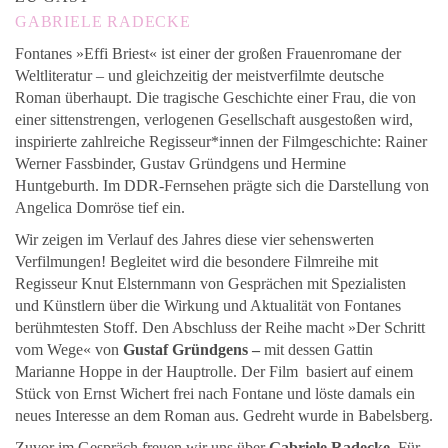
GABRIELE RADECKE
Fontanes »Effi Briest« ist einer der großen Frauenromane der
Weltliteratur – und gleichzeitig der meistverfilmte deutsche
Roman überhaupt. Die tragische Geschichte einer Frau, die von
einer sittenstrengen, verlogenen Gesellschaft ausgestoßen wird,
inspirierte zahlreiche Regisseur*innen der Filmgeschichte: Rainer
Werner Fassbinder, Gustav Gründgens und Hermine
Huntgeburth. Im DDR-Fernsehen prägte sich die Darstellung von
Angelica Domröse tief ein.
Wir zeigen im Verlauf des Jahres diese vier sehenswerten
Verfilmungen! Begleitet wird die besondere Filmreihe mit
Regisseur Knut Elsternmann von Gesprächen mit Spezialisten
und Künstlern über die Wirkung und Aktualität von Fontanes
berühmtesten Stoff. Den Abschluss der Reihe macht »Der Schritt
vom Wege« von
Gustaf Gründgens –
mit dessen Gattin
Marianne Hoppe in der Hauptrolle. Der Film basiert auf einem
Stück von Ernst Wichert frei nach Fontane und löste damals ein
neues Interesse an dem Roman aus. Gedreht wurde in Babelsberg.
Zuvor im Gespräch freuen wir uns über
Gabriele Radecke
. Für