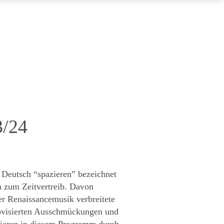
3/24
u Deutsch “spazieren” bezeichnet
n zum Zeitvertreib. Davon
der Renaissancemusik verbreitete
ovisierten Ausschmückungen und
anieren in diesem Programm durch