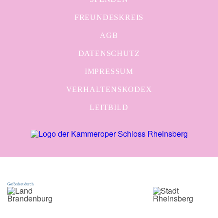
FREUNDESKREIS
AGB
DATENSCHUTZ
IMPRESSUM
VERHALTENSKODEX
LEITBILD
Gefördert durch