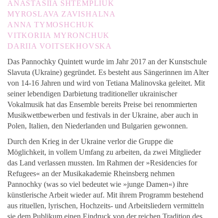
ANASTASIIA SHTEMPLIUK
MYROSLAVA ZAVISHALNA
ANNA TYMOSHCHUK
VITKORIIA MYRONCHUK
DARIIA VOITSEKHOVSKA
Das Pannochky Quintett wurde im Jahr 2017 an der Kunstschule
Slavuta (Ukraine) gegründet. Es besteht aus Sängerinnen im Alter
von 14-16 Jahren und wird von Tetiana Malinovska geleitet. Mit
seiner lebendigen Darbietung traditioneller ukrainischer
Vokalmusik hat das Ensemble bereits Preise bei renommierten
Musikwettbewerben und festivals in der Ukraine, aber auch in
Polen, Italien, den Niederlanden und Bulgarien gewonnen.
Durch den Krieg in der Ukraine verlor die Gruppe die
Möglichkeit, in vollem Umfang zu arbeiten, da zwei Mitglieder
das Land verlassen mussten. Im Rahmen der »Residencies for
Refugees« an der Musikakademie Rheinsberg nehmen
Pannochky (was so viel bedeutet wie »junge Damen«) ihre
künstlerische Arbeit wieder auf. Mit ihrem Programm bestehend
aus rituellen, lyrischen, Hochzeits- und Arbeitsliedern vermitteln
sie dem Publikum einen Eindruck von der reichen Tradition des