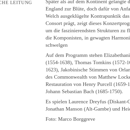
Später als auf dem Kontinent gelangte
CHE LEITUNG
England zur Blüte, doch dafür von Anf
Welch ausgeklügelte Kontrapunktik das
Consort prägt, zeigt dieses Konzertpro
um die faszinierendsten Strukturen zu f
die Komponisten, in gewagten Harmon
schwelgen
Auf dem Programm stehen Elizabethani
(1554-1638), Thomas Tomkins (1572-16
1623), Jakobinische Stimmen von Orla
des Commonwealth von Matthew Locke (
Restauration von Henry Purcell (1659-
Johann Sebastian Bach (1685-1750).
Es spielen Laurence Dreyfus (Diskant-
Jonathan Manson (Alt-Gambe) und Hei
Foto: Marco Borggreve