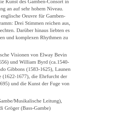
 die Kunst des Gamben-Consort in
ang an auf sehr hohem Niveau.
 englische Oeuvre für Gamben-
gramm: Drei Stimmen reichen aus,
lechten. Darüber hinaus liebten es
ien und komplexen Rhythmen zu
sche Visionen von Elway Bevin
56) und William Byrd (ca.1540-
ndo Gibbons (1583-1625), Launen
1622-1677), die Ehrfurcht der
1695) und die Kunst der Fuge von
Gambe/Musikalische Leitung),
di Gröger (Bass-Gambe)