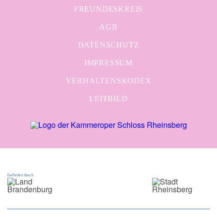
FREUNDESKREIS
AGB
DATENSCHUTZ
IMPRESSUM
VERHALTENSKODEX
LEITBILD
Gefördert durch