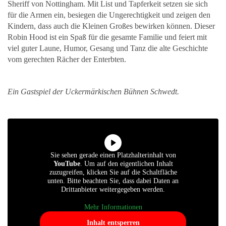
Sheriff von Nottingham. Mit List und Tapferkeit setzen sie sich
für die Armen ein, besiegen die Ungerechtigkeit und zeigen den
Kindern, dass auch die Kleinen Großes bewirken können. Dieser
Robin Hood ist ein Spaß für die gesamte Familie und feiert mit
viel guter Laune, Humor, Gesang und Tanz die alte Geschichte
vom gerechten Rächer der Enterbten.
Ein Gastspiel der Uckermärkischen Bühnen Schwedt.
Sie sehen gerade einen Platzhalterinhalt von
YouTube
. Um auf den eigentlichen Inhalt
zuzugreifen, klicken Sie auf die Schaltfläche
unten. Bitte beachten Sie, dass dabei Daten an
Drittanbieter weitergegeben werden.
Mehr Informationen
Inhalt entsperren