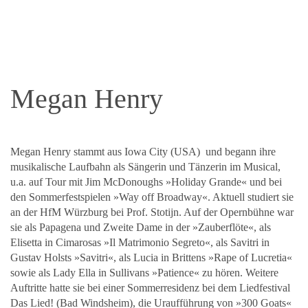
Megan Henry
Megan Henry stammt aus Iowa City (USA) und begann ihre
musikalische Laufbahn als Sängerin und Tänzerin im Musical,
u.a. auf Tour mit Jim McDonoughs »Holiday Grande« und bei
den Sommerfestspielen »Way off Broadway«. Aktuell studiert sie
an der HfM Würzburg bei Prof. Stotijn. Auf der Opernbühne war
sie als Papagena und Zweite Dame in der »Zauberflöte«, als
Elisetta in Cimarosas »Il Matrimonio Segreto«, als Savitri in
Gustav Holsts »Savitri«, als Lucia in Brittens »Rape of Lucretia«
sowie als Lady Ella in Sullivans »Patience« zu hören. Weitere
Auftritte hatte sie bei einer Sommerresidenz bei dem Liedfestival
Das Lied! (Bad Windsheim), die Uraufführung von »300 Goats«