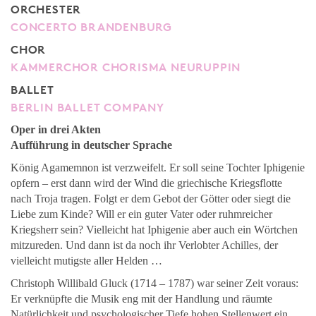
ORCHESTER
CONCERTO BRANDENBURG
CHOR
KAMMERCHOR CHORISMA NEURUPPIN
BALLET
BERLIN BALLET COMPANY
Oper in drei Akten
Aufführung in deutscher Sprache
König Agamemnon ist verzweifelt. Er soll seine Tochter Iphigenie
opfern – erst dann wird der Wind die griechische Kriegsflotte
nach Troja tragen. Folgt er dem Gebot der Götter oder siegt die
Liebe zum Kinde? Will er ein guter Vater oder ruhmreicher
Kriegsherr sein? Vielleicht hat Iphigenie aber auch ein Wörtchen
mitzureden. Und dann ist da noch ihr Verlobter Achilles, der
vielleicht mutigste aller Helden …
Christoph Willibald Gluck (1714 – 1787) war seiner Zeit voraus:
Er verknüpfte die Musik eng mit der Handlung und räumte
Natürlichkeit und psychologischer Tiefe hohen Stellenwert ein.